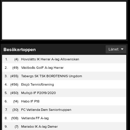
Besökartoppen
Länet
1.
(4)
Hovslätts IK Herrar A-lag Allsvenskan
2.
(49)
Västboås GoIF A-lag Herrar
3.
(455)
Tabergs SK TSK BORDTENNIS Ungdom
4.
(456)
Eksjö Tennisförening
5.
(450)
Mullsjö IF P2019/2020
6.
(14)
Habo IF P18
7.
(30)
FC Vetlanda Dam Seniortruppen
8.
(108)
Vetlanda FF A-lag
9.
(7)
Mariebo IK A-lag Damer