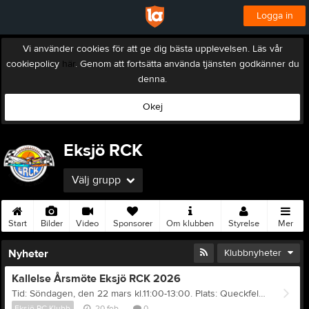
Logga in
Vi använder cookies för att ge dig bästa upplevelsen. Läs vår
cookiepolicy
här
. Genom att fortsätta använda tjänsten godkänner du
denna.
Okej
Eksjö RCK
Välj grupp
Start
Bilder
Video
Sponsorer
Om klubben
Styrelse
Mer
Nyheter
Klubbnyheter
Kallelse Årsmöte Eksjö RCK 2026
Tid: Söndagen, den 22 mars kl.11:00-13:00. Plats: Queckfeldtsgatan 17 Nässjö Motioner inför årsmötet lämnas senast den 8/3 via info@eksjorck.se I händelse av en rösträkning måste medlemsavgiften 2026 vara inbetald senast en vecka före årsmötet. Anmälan till årsmötet skickas till info@eksjorck.se. Välkomna! Peter Ek Ordf.
Eksjö RC Klubb
20 feb
0