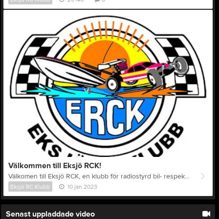
Välkommen till Eksjö RCK!
Välkomen till Eksjö RCK, en klubb för radiostyrd bil- respektive båtsport och bildades våren 2007. Vi har en Bil- respektive Båtsektion, där Bil kör på en 1:8 buggy utomhusanläggning på Nifsarp Raceway, som är belägen bakom Nifsarpskolan och Båt kör vi på klubbens anläggning vid Änkarpagölen. Flertalet av våra medlemmar är tävlingsaktiva och deltar i olika cuper som anordnas under sommar och vinterhalvåret. Glöm inte bort att besöka respektive sektions hemsida! Till Bilsektionen Till Båtsektionen Eller följa oss på vår socialamedia för senaste nyheterna: Facebook Eksjö RCK
Eksjö RC Klubb
10 jan 2023
Senast uppladdade video